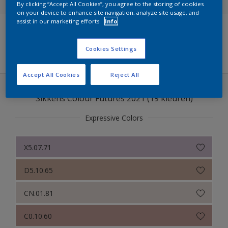
By clicking “Accept All Cookies”, you agree to the storing of cookies
on your device to enhance site navigation, analyze site usage, and
Sikkens Colour Futures 2025
assist in our marketing efforts.
Info
Sikkens Modern Klassieke Kleuren
Filters
Cookies Settings
Sikkens 5051
Accept All Cookies
Reject All
Sikkens ACC naar RAL
Sikkens Colour Futures 2021 (19 kleuren)
Sikkens Kleurselectie Kleuren
Expressive Colors
Sikkens Kleurselectie Grijzen
Sikkens Kleurselectie Witten
X5.07.71
Sikkens Colour Futures 2024
D5.10.65
Sikkens Colour Futures 2023
CN.01.81
Sikkens Colour Futures 2022
C0.10.60