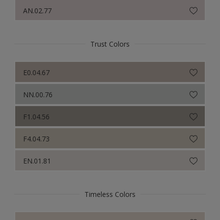
Sikkens Colour Futures 2021
AN.02.77
Colour Futures 2020
Sikkens Colour Futures 2019
Trust Colors
Sikkens Colour Futures 2018
E0.04.67
NN.00.76
F1.04.56
F4.04.73
EN.01.81
Timeless Colors