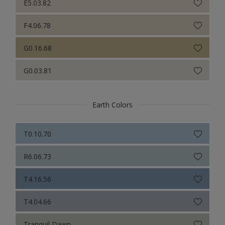
E5.03.82
F4.06.78
G0.16.68
G0.03.81
Earth Colors
T0.10.70
R6.06.73
T4.16.56
T4.04.66
Tranquil Dawn