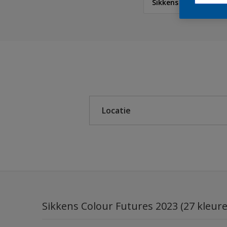
Sikkens Colour Futur
Sikkens
Sikkens Colour Future
Sikkens Modern Klassi
Locatie
Sikkens 5051
Sikkens ACC naar RAL
Binnen
Sikkens Kleurselectie K
Buiten
Sikkens Kleurselectie G
Sikkens Kleurselectie W
Sikkens Colour Futures 2023 (27 kleur
Sikkens Colour Future