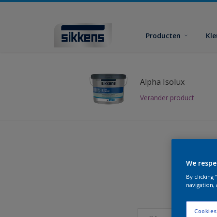
Producten
Kl
Alpha Isolux
Verander product
We respe
Vind
By clicking
navigation, 
Cookies