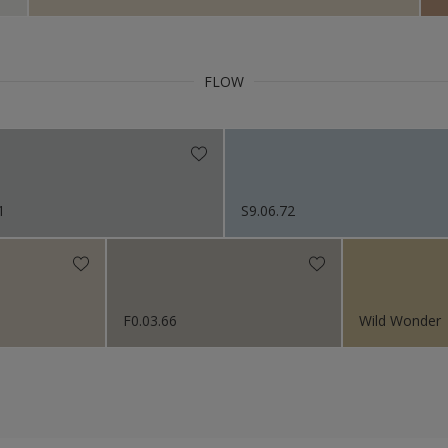
FLOW
1
S9.06.72
F0.03.66
Wild Wonder