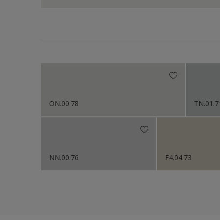
ON.00.78
TN.01.7
NN.00.76
F4.04.73