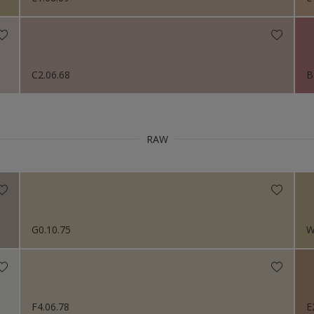
C2.06.68
B
RAW
G0.10.75
W
F4.06.78
E