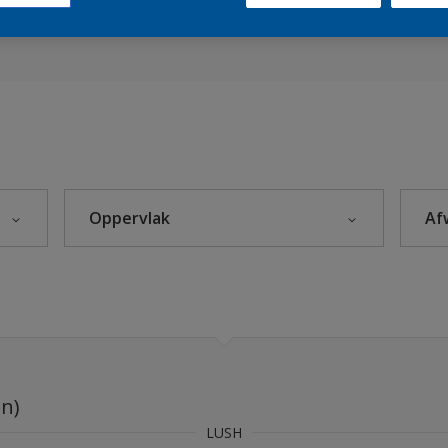
es 2023
Sikkens Kleuren van het Jaar 2026 - The Rhythm of Blues
s 2025
eke Kleuren
Oppervlak
Af
Beton
leuren
Hout
rijzen
Kunststof
itten
Metaal
en)
Steenachtig
s 2024
LUSH