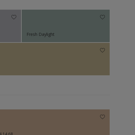
N.v.t
Fresh Daylight
4.14.68