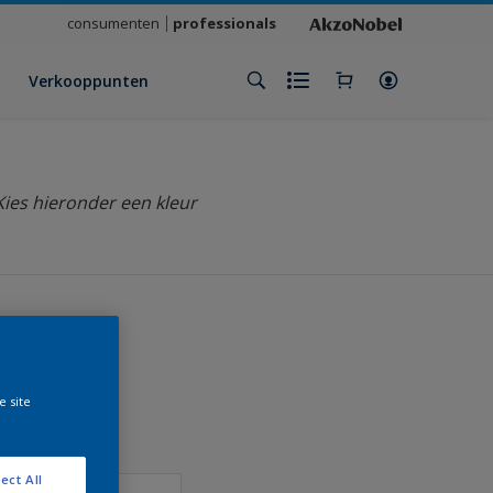
consumenten
professionals
Verkooppunten
Kies hieronder een kleur
klant
e site
ect All