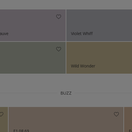
Niet van toepassing
s 2023
s 2022
s 2021
Mauve
Violet Whiff
s 2019
s 2018
Wild Wonder
BUZZ
E1.08.69
E