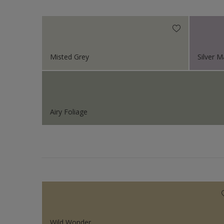
Sikkens Colour Future
Sikkens Colour Future
Sikkens Colour Future
Misted Grey
Silver 
Colour Futures 2020
Sikkens Colour Future
Sikkens Colour Future
Airy Foliage
Wild Wonder