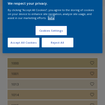
We respect your privacy.
Sikkens Colour Futures 2025
By clicking “Accept All Cookies”, you agree to the storing of cookies
on your device to enhance site navigation, analyze site usage, and
assist in our marketing efforts.
Info
Sikkens Modern Klassieke Kleuren
Filters
Sikkens 5051
Cookies Settings
Sikkens ACC naar RAL
Accept All Cookies
Reject All
Sikkens ACC naar RAL (30 kleuren)
Sikkens Kleurselectie Kleuren
Sikkens Kleurselectie Grijzen
1000
Sikkens Kleurselectie Witten
1001
Sikkens Colour Futures 2024
1013
Sikkens Colour Futures 2023
1014
Sikkens Colour Futures 2022