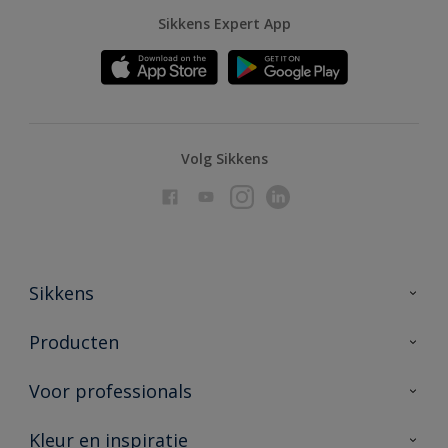
Sikkens Expert App
Volg Sikkens
Sikkens
Over Sikkens
Producten
AkzoNobel
Producten voor binnen
Voor professionals
Duurzaamheid
Producten voor buiten
Veelgestelde vragen
Advies & service
Kleur en inspiratie
Vind je verkooppunt