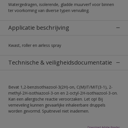
Watergedragen, isolerende, gladde muurverf voor binnen
ter voorkoming van diverse typen vervuiling.
Applicatie beschrijving
Kwast, roller en airless spray
Technische & veiligheidsdocumentatie
Bevat 1,2-benzisothiazool-3(2H)-on, C(M)IT/MIT(3-1), 2-
methyl-2H-isothiazool-3-on en 2-octyl-2H-isothiazool-3-on.
Kan een allergische reactie veroorzaken. Let op! Bij
verneveling kunnen gevaarlijke inhaleerbare druppels
worden gevormd. Spuitnevel niet inademen.
Download Adobe Reader