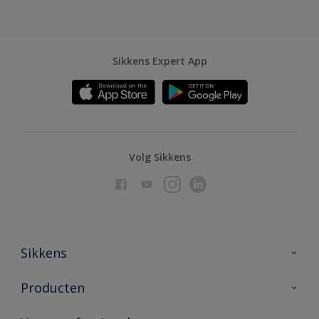
Sikkens Expert App
Volg Sikkens
Sikkens
Over Sikkens
Producten
AkzoNobel
Producten voor binnen