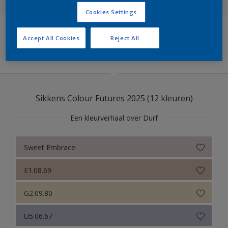
Cookies Settings
Sikkens Colour Futures 2025
Accept All Cookies
Reject All
Sikkens Modern Klassieke Kleuren
Filters
Sikkens 5051
Sikkens ACC naar RAL
Sikkens Colour Futures 2025 (12 kleuren)
Sikkens Kleurselectie Kleuren
Een kleurverhaal over Durf
Sikkens Kleurselectie Grijzen
Sikkens Kleurselectie Witten
Sweet Embrace
Sikkens Colour Futures 2024
E1.08.69
Sikkens Colour Futures 2023
G2.09.80
Sikkens Colour Futures 2022
U5.06.67