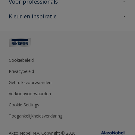
Voor professionals
Duurzaamheid
Producten voor buiten
Veelgestelde vragen
Advies & service
Kleur en inspiratie
Vind je verkooppunt
Contact
Sikkens academy
Informatiebladen
Kleuren
Opdrachtgevers
Downloads
Kleurtesters
Polyfilla Pro
Kleurcollecties
Meesterhand
Kleur van het jaar
Cookiebeleid
Sikkens Center
Kleurhulpmiddelen
Privacybeleid
Kennisbank
Gebruiksvoorwaarden
Verkoopvoorwaarden
Cookie Settings
Toegankelijkheidsverklaring
Akzo Nobel N.V. Copyright © 2026