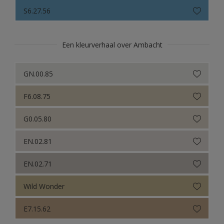
Sikkens Colour Futures 2021
S6.27.56
Colour Futures 2020
Sikkens Colour Futures 2019
Een kleurverhaal over Ambacht
Sikkens Colour Futures 2018
GN.00.85
F6.08.75
G0.05.80
EN.02.81
EN.02.71
Wild Wonder
E7.15.62