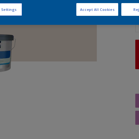
 Settings
Accept All Cookies
Rej
A