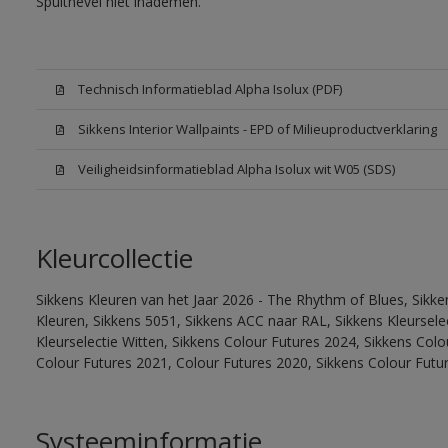
Spuitnevel niet inademen.
Technisch Informatieblad Alpha Isolux (PDF)
Sikkens Interior Wallpaints - EPD of Milieuproductverklaring
Veiligheidsinformatieblad Alpha Isolux wit W05 (SDS)
Kleurcollectie
Sikkens Kleuren van het Jaar 2026 - The Rhythm of Blues, Sikk
Kleuren, Sikkens 5051, Sikkens ACC naar RAL, Sikkens Kleurselect
Kleurselectie Witten, Sikkens Colour Futures 2024, Sikkens Col
Colour Futures 2021, Colour Futures 2020, Sikkens Colour Futu
Systeeminformatie