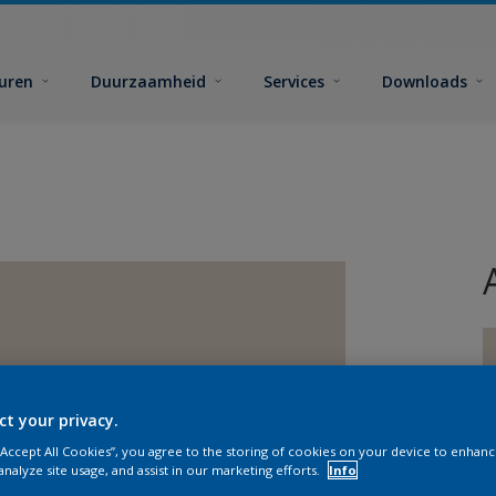
euren
Duurzaamheid
Services
Downloads
ct your privacy.
G
 “Accept All Cookies”, you agree to the storing of cookies on your device to enhanc
analyze site usage, and assist in our marketing efforts.
Info