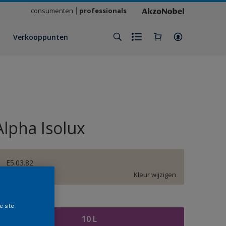
consumenten
professionals
Verkooppunten
Alpha Isolux
E5.03.82
Kleur wijzigen
rootte
e site
10 L