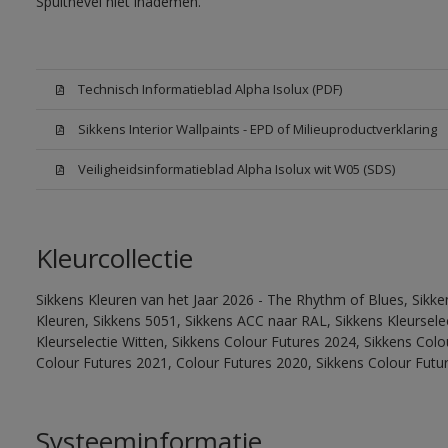
Spuitnevel niet inademen.
Technisch Informatieblad Alpha Isolux (PDF)
Sikkens Interior Wallpaints - EPD of Milieuproductverklaring
Veiligheidsinformatieblad Alpha Isolux wit W05 (SDS)
Kleurcollectie
Sikkens Kleuren van het Jaar 2026 - The Rhythm of Blues, Sikk
Kleuren, Sikkens 5051, Sikkens ACC naar RAL, Sikkens Kleurselect
Kleurselectie Witten, Sikkens Colour Futures 2024, Sikkens Col
Colour Futures 2021, Colour Futures 2020, Sikkens Colour Futu
Systeeminformatie