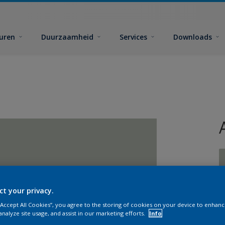
euren
Duurzaamheid
Services
Downloads
ct your privacy.
G
 “Accept All Cookies”, you agree to the storing of cookies on your device to enhanc
analyze site usage, and assist in our marketing efforts.
Info