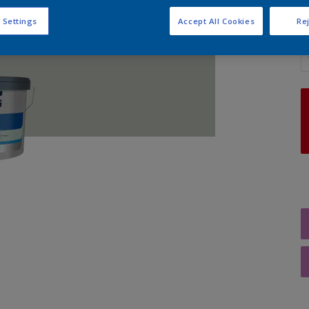
 Settings
Accept All Cookies
Rej
A