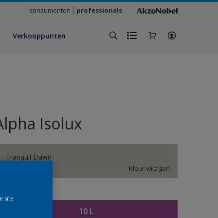
consumenten
professionals
Verkooppunten
Alpha Isolux
Tranquil Dawn
Kleur wijzigen
rootte
e site
10 L