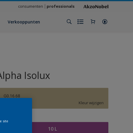
consumenten
professionals
Verkooppunten
Alpha Isolux
G0.16.68
Kleur wijzigen
rootte
e site
10 L