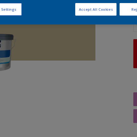
 Settings
Accept All Cookies
Rej
A