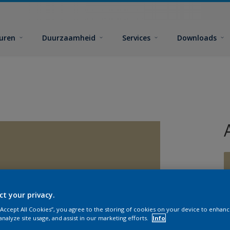
euren
Duurzaamheid
Services
Downloads
ct your privacy.
G
 “Accept All Cookies”, you agree to the storing of cookies on your device to enhanc
analyze site usage, and assist in our marketing efforts.
Info