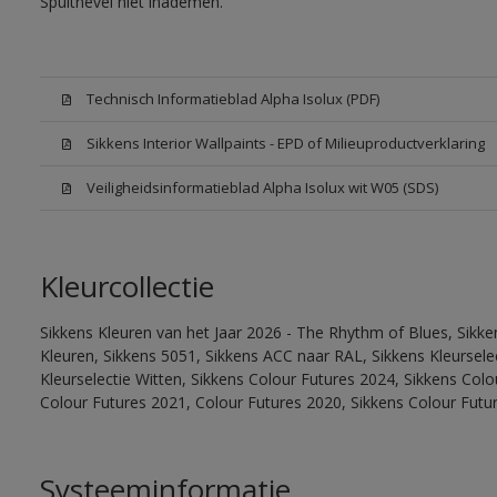
Spuitnevel niet inademen.
Technisch Informatieblad Alpha Isolux (PDF)
Sikkens Interior Wallpaints - EPD of Milieuproductverklaring
Veiligheidsinformatieblad Alpha Isolux wit W05 (SDS)
Kleurcollectie
Sikkens Kleuren van het Jaar 2026 - The Rhythm of Blues, Sikk
Kleuren, Sikkens 5051, Sikkens ACC naar RAL, Sikkens Kleurselect
Kleurselectie Witten, Sikkens Colour Futures 2024, Sikkens Col
Colour Futures 2021, Colour Futures 2020, Sikkens Colour Futu
Systeeminformatie