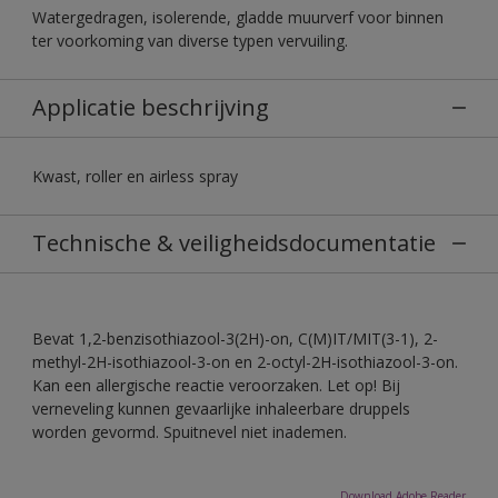
Watergedragen, isolerende, gladde muurverf voor binnen
ter voorkoming van diverse typen vervuiling.
Applicatie beschrijving
Kwast, roller en airless spray
Technische & veiligheidsdocumentatie
Bevat 1,2-benzisothiazool-3(2H)-on, C(M)IT/MIT(3-1), 2-
methyl-2H-isothiazool-3-on en 2-octyl-2H-isothiazool-3-on.
Kan een allergische reactie veroorzaken. Let op! Bij
verneveling kunnen gevaarlijke inhaleerbare druppels
worden gevormd. Spuitnevel niet inademen.
Download Adobe Reader