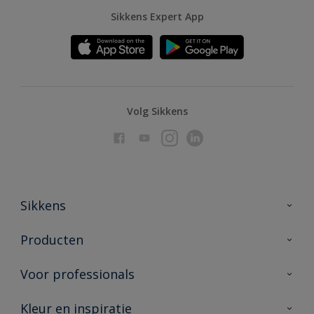
Sikkens Expert App
Volg Sikkens
Sikkens
Over Sikkens
Producten
AkzoNobel
Producten voor binnen
Voor professionals
Duurzaamheid
Producten voor buiten
Veelgestelde vragen
Advies & service
Kleur en inspiratie
Vind je verkooppunt