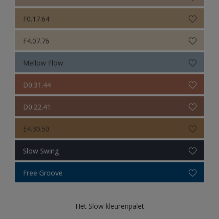
F0.17.64
F4.07.76
Mellow Flow
D0.31.44
D0.22.41
E4.30.50
Slow Swing
Free Groove
Het Slow kleurenpalet