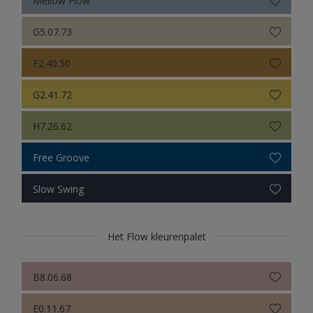
Sikkens Colour Futures 2024
Sikkens Colour Futures 2023
G5.07.73
Sikkens Colour Futures 2022
F2.40.50
Sikkens Colour Futures 2021
G2.41.72
Colour Futures 2020
H7.26.62
Sikkens Colour Futures 2019
Free Groove
Sikkens Colour Futures 2018
Slow Swing
Het Flow kleurenpalet
B8.06.68
E0.11.67