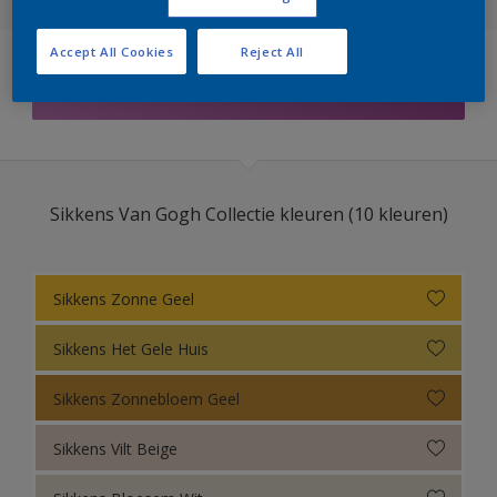
Sikkens Colour Futures 2025
Accept All Cookies
Reject All
Sikkens RIJKS Kleuren
Filters
Sikkens Modern Klassieke Kleuren
Sikkens 5051
Sikkens Van Gogh Collectie kleuren (10 kleuren)
Sikkens ACC naar RAL
Sikkens Kleurselectie Kleuren
Sikkens Zonne Geel
Sikkens Kleurselectie Grijzen
Sikkens Het Gele Huis
Sikkens Kleurselectie Witten
Sikkens Zonnebloem Geel
Sikkens Gezondheidszorg
Sikkens Vilt Beige
Sikkens Van Gogh Collectie kleuren