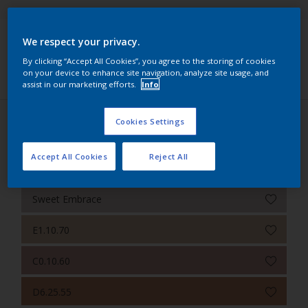
Sikkens Colour Futures 2025
We respect your privacy.
Sikkens RIJKS Kleuren
Filters
By clicking “Accept All Cookies”, you agree to the storing of cookies
on your device to enhance site navigation, analyze site usage, and
Sikkens Modern Klassieke Kleuren
assist in our marketing efforts.
Info
Sikkens 5051
Cookies Settings
Sikkens Colour Futures 2024 (31 kleuren)
Sikkens ACC naar RAL
Accept All Cookies
Reject All
Een warm kleurverhaal
Sikkens Kleurselectie Kleuren
Sikkens Kleurselectie Grijzen
Sweet Embrace
Sikkens Kleurselectie Witten
E1.10.70
Sikkens Gezondheidszorg
C0.10.60
Sikkens Van Gogh Collectie kleuren
D6.25.55