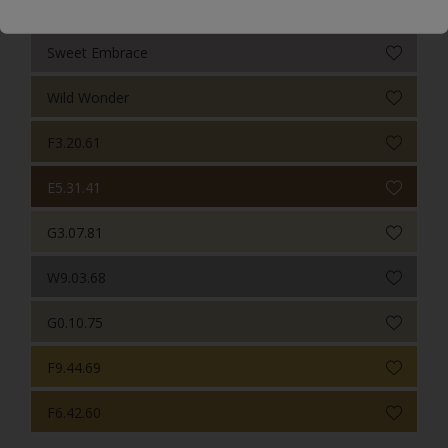
V0.06.80
Sweet Embrace
Wild Wonder
F3.20.61
E5.31.41
G3.07.81
W9.03.68
G0.10.75
F9.44.69
F6.42.60