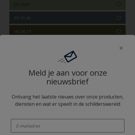
J3.14.63
P0.10.40
H0.38.37
Sweet Embrace
Q5.04.72
Meld je aan voor onze
S2.11.63
nieuwsbrief
N1.06.61
Ontvang het laatste nieuws over onze producten,
T9.26.21
diensten en wat er speelt in de schilderswereld
enter-your-email
Een vrolijk kleurverhaal