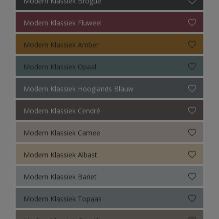
Modern Klassiek Brogue
Sikkens Colour Futures 2024
Sikkens Colour Futures 2023
Modern Klassiek Fluweel
Sikkens Colour Futures 2022
Modern Klassiek Amber
Sikkens Colour Futures 2021
Modern Klassiek Opaal
Colour Futures 2020
Modern Klassiek Hooglands Blauw
Sikkens Colour Futures 2019
Modern Klassiek Cendré
Sikkens Colour Futures 2018
Modern Klassiek Camee
Modern Klassiek Albast
Modern Klassiek Bariet
Modern Klassiek Topaas