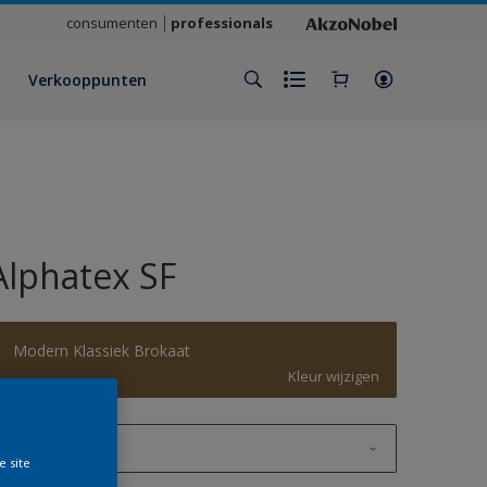
consumenten
professionals
Verkooppunten
Alphatex SF
Modern Klassiek Brokaat
Kleur wijzigen
1 L
e site