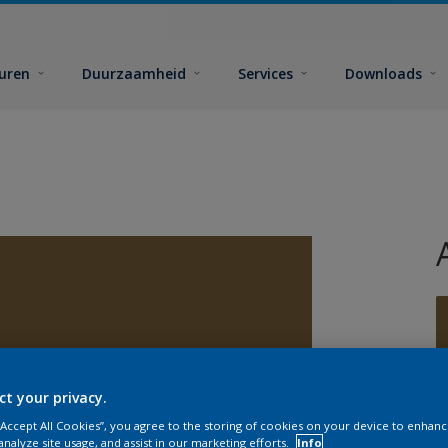
euren
Duurzaamheid
Services
Downloads
ct your privacy.
 “Accept All Cookies”, you agree to the storing of cookies on your device to enhanc
analyze site usage, and assist in our marketing efforts.
Info