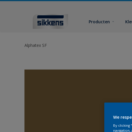
Producten
Kl
Alphatex SF
We respe
By clicking
navigation, 