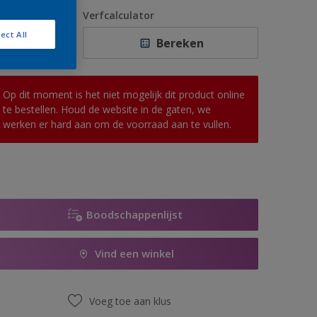
1 L
antal
Verfcalculator
2,5 L
ect All
Bereken
5 L
10 L
Op dit moment is het niet mogelijk dit product online
te bestellen. Houd de website in de gaten, we
werken er hard aan om de voorraad aan te vullen.
Boodschappenlijst
Vind een winkel
Voeg toe aan klus