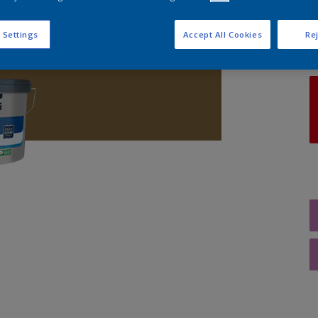
A
 Settings
Accept All Cookies
Rej