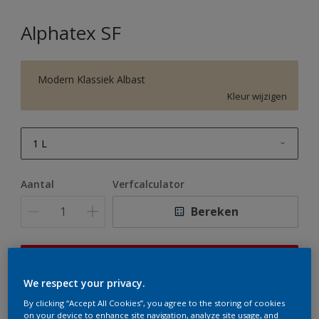
Alphatex SF
Modern Klassiek Albast
Kleur wijzigen
1 L
1 L
Aantal
Verfcalculator
2,5 L
Bereken
5 L
10 L
Op dit moment is het niet mogelijk dit product online
te bestellen. Houd de website in de gaten, we werken
We respect your privacy.
er hard aan om de voorraad aan te vullen.
By clicking “Accept All Cookies”, you agree to the storing of cookies
on your device to enhance site navigation, analyze site usage, and