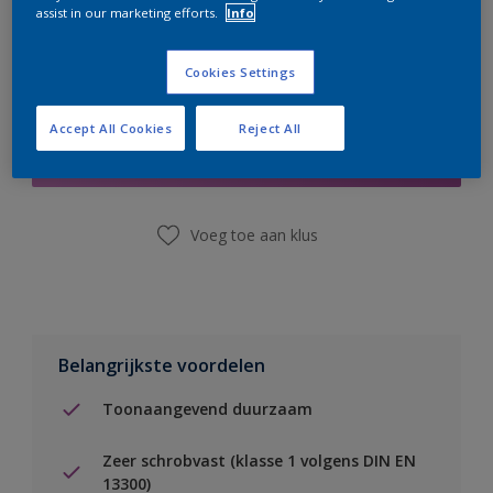
assist in our marketing efforts.
Info
Cookies Settings
Boodschappenlijst
Accept All Cookies
Reject All
Vind een winkel
Voeg toe aan klus
Belangrijkste voordelen
Toonaangevend duurzaam
Zeer schrobvast (klasse 1 volgens DIN EN
13300)