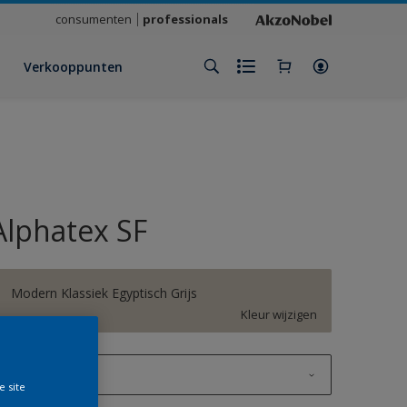
consumenten
professionals
Verkooppunten
Alphatex SF
Modern Klassiek Egyptisch Grijs
Kleur wijzigen
1 L
e site