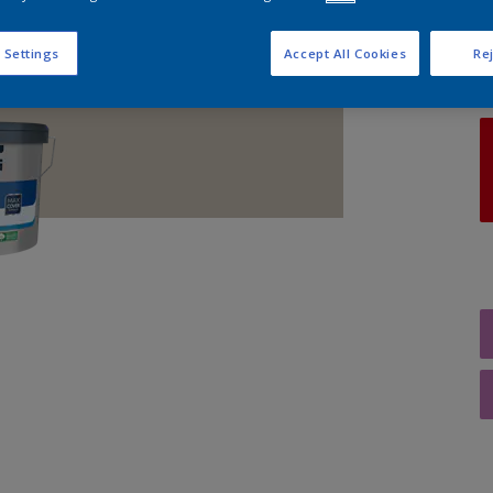
A
 Settings
Accept All Cookies
Rej