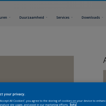
euren
Duurzaamheid
Services
Downloads
ct your privacy.
 “Accept All Cookies”, you agree to the storing of cookies on your device to enhanc
analyze site usage, and assist in our marketing efforts.
Info