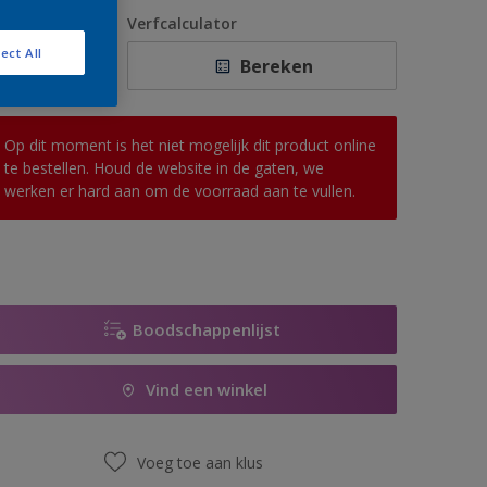
1 L
antal
Verfcalculator
2,5 L
ect All
Bereken
5 L
10 L
Op dit moment is het niet mogelijk dit product online
te bestellen. Houd de website in de gaten, we
werken er hard aan om de voorraad aan te vullen.
Boodschappenlijst
Vind een winkel
Voeg toe aan klus