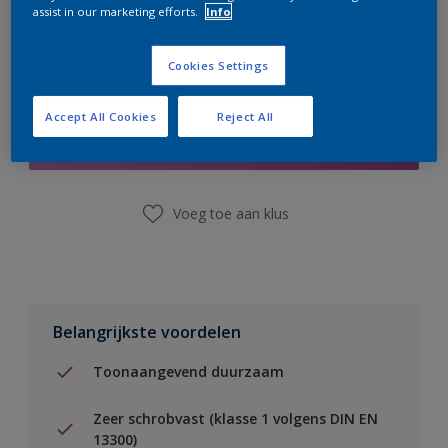
assist in our marketing efforts.
Info
Cookies Settings
Boodschappenlijst
Accept All Cookies
Reject All
Vind een winkel
Voeg toe aan klus
Belangrijkste voordelen
Toonaangevend duurzaam
Zeer schrobvast (klasse 1 volgens DIN EN
13300)