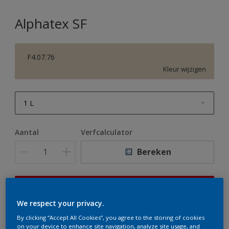
Alphatex SF
F4.07.76
Kleur wijzigen
1 L
1 L
Aantal
Verfcalculator
2,5 L
Bereken
5 L
10 L
Op dit moment is het niet mogelijk dit product online
te bestellen. Houd de website in de gaten, we werken
We respect your privacy.
er hard aan om de voorraad aan te vullen.
By clicking “Accept All Cookies”, you agree to the storing of cookies
on your device to enhance site navigation, analyze site usage, and