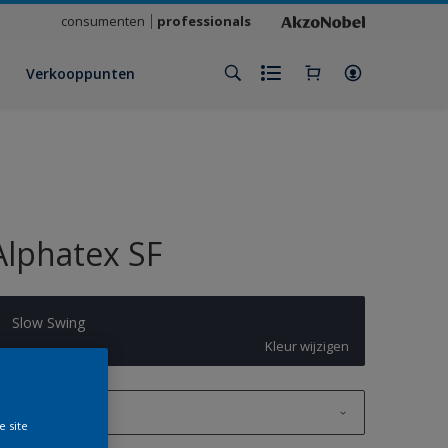
consumenten
professionals
Verkooppunten
Alphatex SF
Slow Swing
Kleur wijzigen
1 L
e site