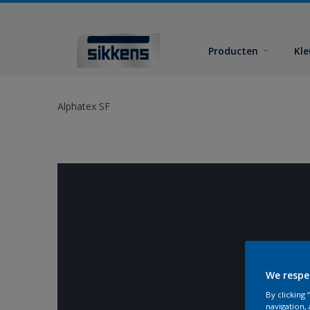
Producten
Kl
Alphatex SF
We respe
By clicking
navigation, 