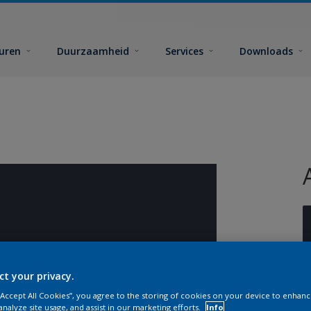
euren
Duurzaamheid
Services
Downloads
ct your privacy.
 “Accept All Cookies”, you agree to the storing of cookies on your device to enhanc
analyze site usage, and assist in our marketing efforts.
Info