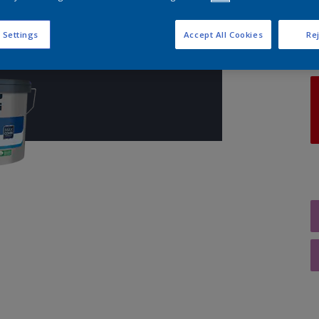
A
 Settings
Accept All Cookies
Rej