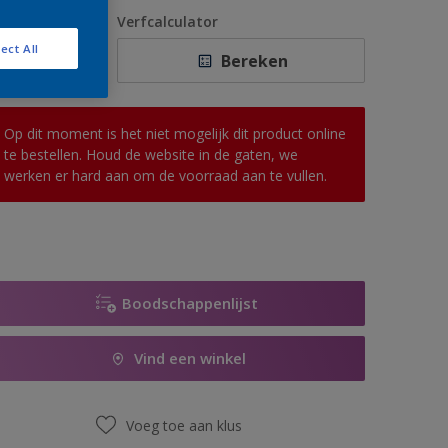
1 L
antal
Verfcalculator
2,5 L
ect All
Bereken
5 L
10 L
Op dit moment is het niet mogelijk dit product online
te bestellen. Houd de website in de gaten, we
werken er hard aan om de voorraad aan te vullen.
Boodschappenlijst
Vind een winkel
Voeg toe aan klus