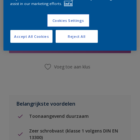
assist in our marketing efforts.
Info
Cookies Settings
Boodschappenlijst
Accept All Cookies
Reject All
Vind een winkel
Voeg toe aan klus
Belangrijkste voordelen
Toonaangevend duurzaam
Zeer schrobvast (klasse 1 volgens DIN EN
13300)