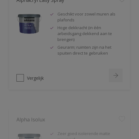
Geschikt voor zowel muren als
plafonds
Hoge dekkracht (in één
arbeidsgang dekkend aan te
brengen)
Geurarm; ruimten zijn na het
spuiten direct te gebruiken
Vergelijk
Alpha Isolux
Zeer goed isolerende matte
muurverf
Isoleert nicotine(vlekken),
waterkringen, koffievlekken,