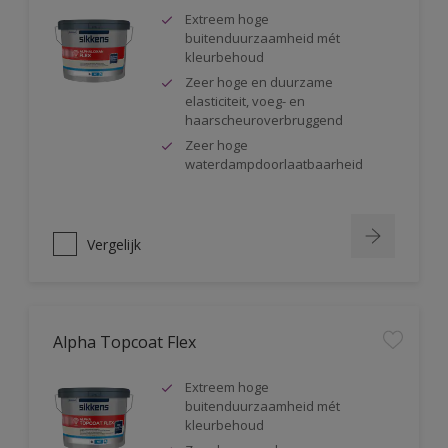
Extreem hoge
buitenduurzaamheid mét
kleurbehoud
Zeer hoge en duurzame
elasticiteit, voeg- en
haarscheuroverbruggend
Zeer hoge
waterdampdoorlaatbaarheid
Vergelijk
Alpha Topcoat Flex
Extreem hoge
buitenduurzaamheid mét
kleurbehoud