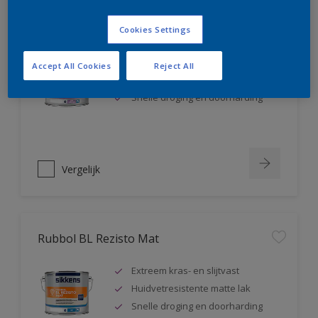
Rubbol BL Rezisto Satin
Cookies Settings
Extreem kras- en slijtvast
Accept All Cookies
Reject All
Huidvetresistente zijdeglanslak
Snelle droging en doorharding
Vergelijk
Rubbol BL Rezisto Mat
Extreem kras- en slijtvast
Huidvetresistente matte lak
Snelle droging en doorharding