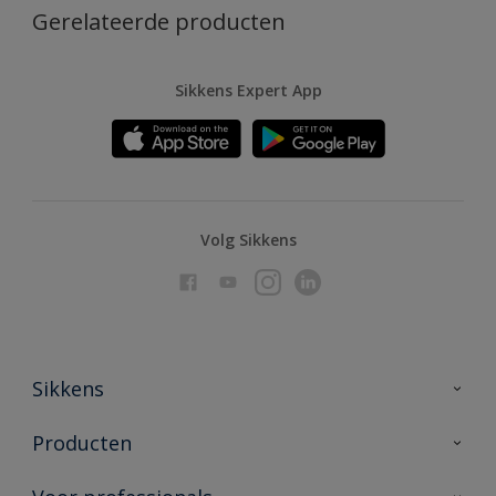
Gerelateerde producten
Sikkens Expert App
Volg Sikkens
Sikkens
Over Sikkens
Producten
AkzoNobel
Producten voor binnen