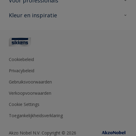
Voor professionals
Duurzaamheid
Producten voor buiten
Veelgestelde vragen
Advies & service
Kleur en inspiratie
Vind je verkooppunt
Contact
Sikkens academy
Informatiebladen
Kleuren
Opdrachtgevers
Downloads
Kleurtesters
Polyfilla Pro
Kleurcollecties
Meesterhand
Kleur van het jaar
Cookiebeleid
Sikkens Center
Kleurhulpmiddelen
Privacybeleid
Kennisbank
Gebruiksvoorwaarden
Verkoopvoorwaarden
Cookie Settings
Toegankelijkheidsverklaring
Akzo Nobel N.V. Copyright © 2026