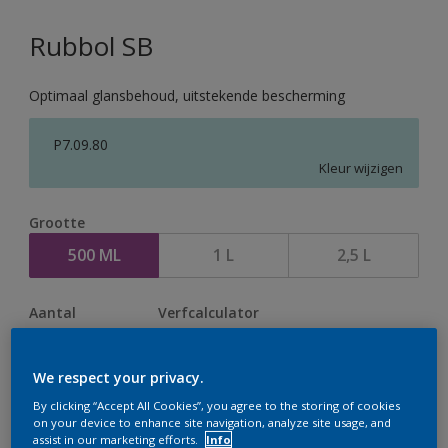
Rubbol SB
Optimaal glansbehoud, uitstekende bescherming
P7.09.80
Kleur wijzigen
Grootte
500 ML
1 L
2,5 L
Aantal
Verfcalculator
Bereken
We respect your privacy.
By clicking “Accept All Cookies”, you agree to the storing of cookies
Op dit moment is het niet mogelijk dit product online
on your device to enhance site navigation, analyze site usage, and
assist in our marketing efforts.
Info
te bestellen. Houd de website in de gaten, we werken