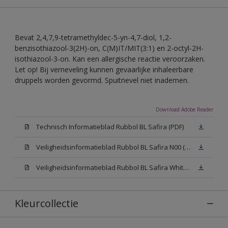
Bevat 2,4,7,9-tetramethyldec-5-yn-4,7-diol, 1,2-
benzisothiazool-3(2H)-on, C(M)IT/MIT(3:1) en 2-octyl-2H-
isothiazool-3-on. Kan een allergische reactie veroorzaken.
Let op! Bij verneveling kunnen gevaarlijke inhaleerbare
druppels worden gevormd. Spuitnevel niet inademen.
Download Adobe Reader
Technisch Informatieblad Rubbol BL Safira (PDF)
Veiligheidsinformatieblad Rubbol BL Safira N00 (MSDS)
Veiligheidsinformatieblad Rubbol BL Safira White W05 (MSDS)
Kleurcollectie