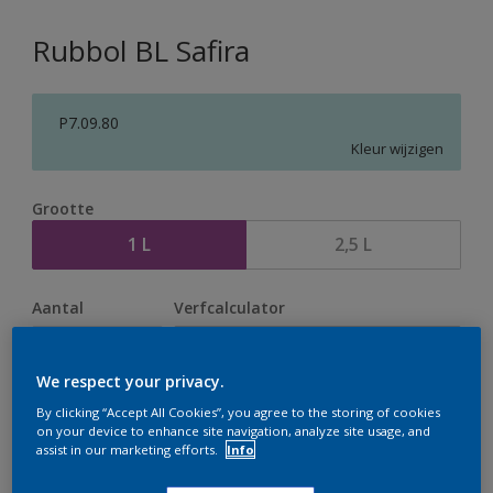
Rubbol BL Safira
P7.09.80
Kleur wijzigen
Grootte
1 L
2,5 L
Aantal
Verfcalculator
Bereken
We respect your privacy.
By clicking “Accept All Cookies”, you agree to the storing of cookies
Op dit moment is het niet mogelijk dit product online
on your device to enhance site navigation, analyze site usage, and
assist in our marketing efforts.
Info
te bestellen. Houd de website in de gaten, we werken
er hard aan om de voorraad aan te vullen.