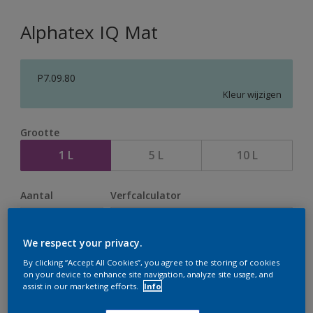
Alphatex IQ Mat
P7.09.80
Kleur wijzigen
Grootte
1 L
5 L
10 L
Aantal
Verfcalculator
Bereken
We respect your privacy.
By clicking “Accept All Cookies”, you agree to the storing of cookies
Op dit moment is het niet mogelijk dit product online
on your device to enhance site navigation, analyze site usage, and
assist in our marketing efforts.
Info
te bestellen. Houd de website in de gaten, we werken
er hard aan om de voorraad aan te vullen.