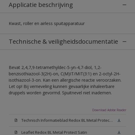
Applicatie beschrijving
Kwast, roller en airless spuitapparatuur
Technische & veiligheidsdocumentatie
Bevat 2,4,7,9-tetramethyldec-5-yn-4,7-diol, 1,2-
benzisothiazool-3(2H)-on, C(M)IT/MIT(3:1) en 2-octyl-2H-
isothiazool-3-on. Kan een allergische reactie veroorzaken.
Let op! Bij verneveling kunnen gevaarlijke inhaleerbare
druppels worden gevormd. Spuitnevel niet inademen.
Download Adobe Reader
Technisch Informatieblad Redox BL Metal Protect (PDF)
Leaflet Redox BL Metal Protect Satin