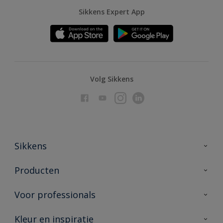
Sikkens Expert App
Volg Sikkens
Sikkens
Over Sikkens
Producten
AkzoNobel
Producten voor binnen
Voor professionals
Duurzaamheid
Producten voor buiten
Veelgestelde vragen
Advies & service
Kleur en inspiratie
Vind je verkooppunt