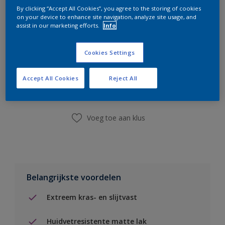
By clicking “Accept All Cookies”, you agree to the storing of cookies
on your device to enhance site navigation, analyze site usage, and
assist in our marketing efforts.
Info
Cookies Settings
Boodschappenlijst
Accept All Cookies
Reject All
Vind een winkel
Voeg toe aan klus
Belangrijkste voordelen
Extreem kras- en slijtvast
Huidvetresistente matte lak