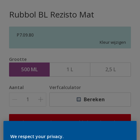
Rubbol BL Rezisto Mat
P7.09.80
Kleur wijzigen
Grootte
500 ML
1 L
2,5 L
Aantal
Verfcalculator
Bereken
Op dit moment is het niet mogelijk dit product online
te bestellen. Houd de website in de gaten, we werken
er hard aan om de voorraad aan te vullen.
We respect your privacy.