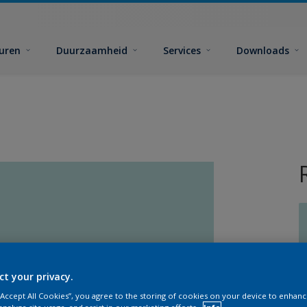
euren
Duurzaamheid
Services
Downloads
G
ct your privacy.
 “Accept All Cookies”, you agree to the storing of cookies on your device to enhanc