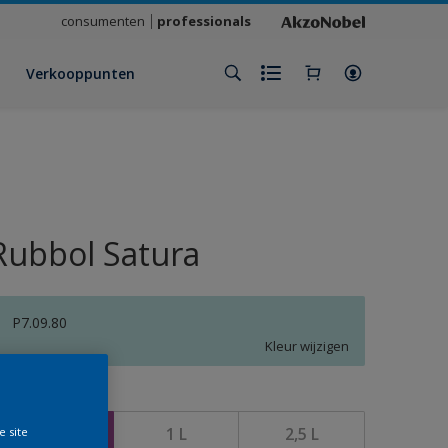
consumenten
professionals
Verkooppunten
Rubbol Satura
P7.09.80
Kleur wijzigen
rootte
500 ML
1 L
2,5 L
e site