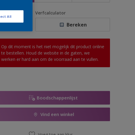
antal
Verfcalculator
ect All
Bereken
Op dit moment is het niet mogelijk dit product online
te bestellen. Houd de website in de gaten, we
werken er hard aan om de voorraad aan te vullen.
Boodschappenlijst
Vind een winkel
Voeg toe aan klus