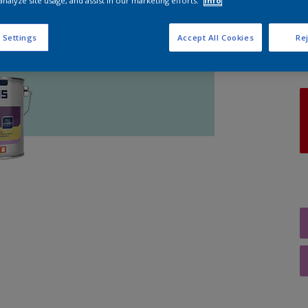
analyze site usage, and assist in our marketing efforts.
Info
A
 Settings
Accept All Cookies
Rej