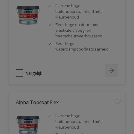
Extreem hoge
buitenduurzaamheid mét
kleurbehoud
Zeer hoge en duurzame
elasticiteit, voeg- en
haarscheuroverbruggend
Zeer hoge
waterdampdoorlaatbaarheid
Vergelijk
Alpha Topcoat Flex
Extreem hoge
buitenduurzaamheid mét
kleurbehoud