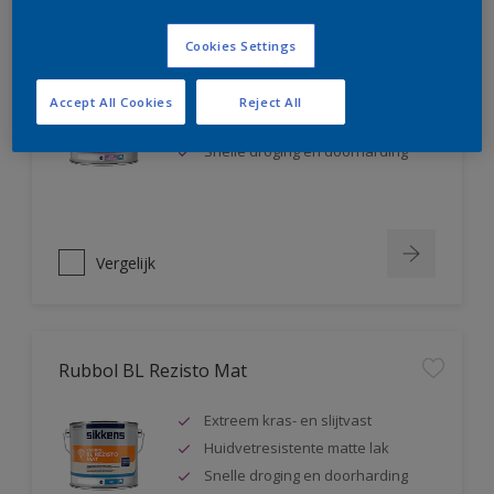
Rubbol BL Rezisto Satin
Cookies Settings
Extreem kras- en slijtvast
Accept All Cookies
Reject All
Huidvetresistente zijdeglanslak
Snelle droging en doorharding
Vergelijk
Rubbol BL Rezisto Mat
Extreem kras- en slijtvast
Huidvetresistente matte lak
Snelle droging en doorharding