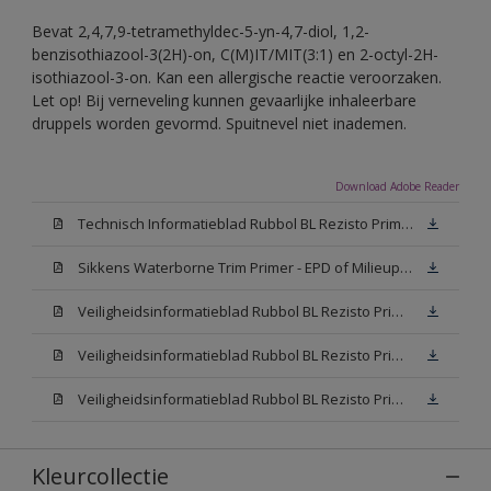
Bevat 2,4,7,9-tetramethyldec-5-yn-4,7-diol, 1,2-
benzisothiazool-3(2H)-on, C(M)IT/MIT(3:1) en 2-octyl-2H-
isothiazool-3-on. Kan een allergische reactie veroorzaken.
Let op! Bij verneveling kunnen gevaarlijke inhaleerbare
druppels worden gevormd. Spuitnevel niet inademen.
Download Adobe Reader
Technisch Informatieblad Rubbol BL Rezisto Primer (New Livery) (PDF)
Sikkens Waterborne Trim Primer - EPD of Milieuproductverklaring
Veiligheidsinformatieblad Rubbol BL Rezisto Primer N00 (MSDS)
Veiligheidsinformatieblad Rubbol BL Rezisto Primer White (MSDS)
Veiligheidsinformatieblad Rubbol BL Rezisto Primer W05 (MSDS)
Kleurcollectie