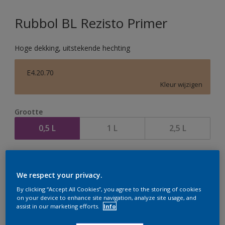
Rubbol BL Rezisto Primer
Hoge dekking, uitstekende hechting
E4.20.70
Kleur wijzigen
Grootte
0,5 L
1 L
2,5 L
Aantal
We respect your privacy.
By clicking “Accept All Cookies”, you agree to the storing of cookies
on your device to enhance site navigation, analyze site usage, and
assist in our marketing efforts.
Info
Op dit moment is het niet mogelijk dit product online
te bestellen. Houd de website in de gaten, we werken