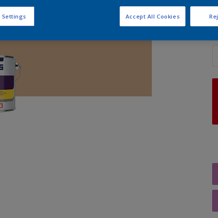
 Settings
Accept All Cookies
Rej
A