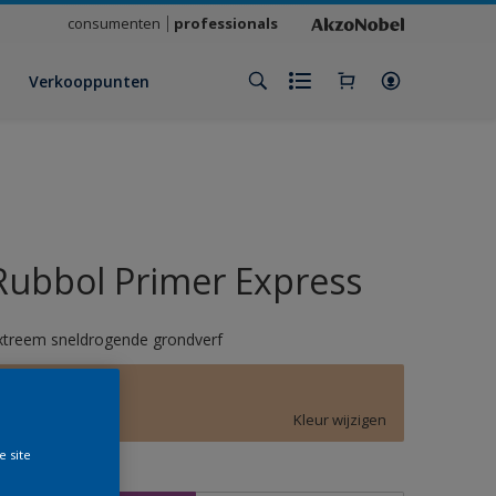
consumenten
professionals
Verkooppunten
Rubbol Primer Express
xtreem sneldrogende grondverf
E4.20.70
Kleur wijzigen
e site
rootte