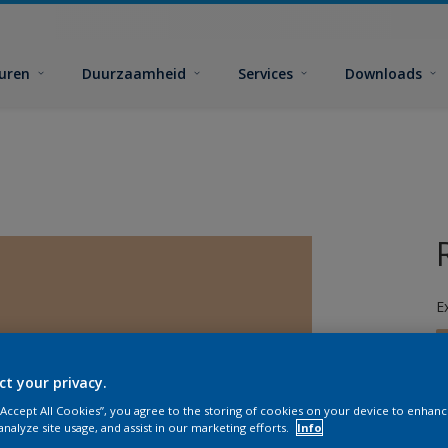
euren
Duurzaamheid
Services
Downloads
E
ct your privacy.
 “Accept All Cookies”, you agree to the storing of cookies on your device to enhanc
analyze site usage, and assist in our marketing efforts.
Info
G