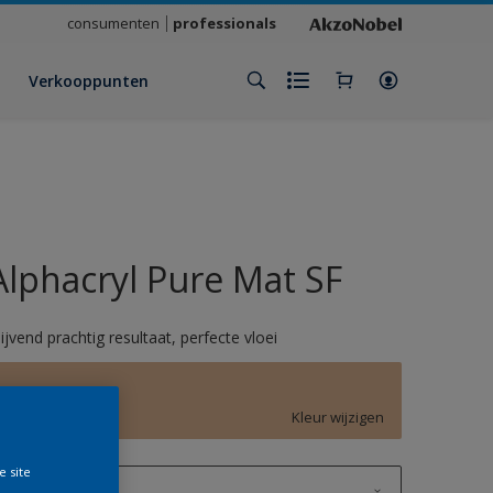
consumenten
professionals
Verkooppunten
Alphacryl Pure Mat SF
lijvend prachtig resultaat, perfecte vloei
E4.20.70
Kleur wijzigen
e site
1 L