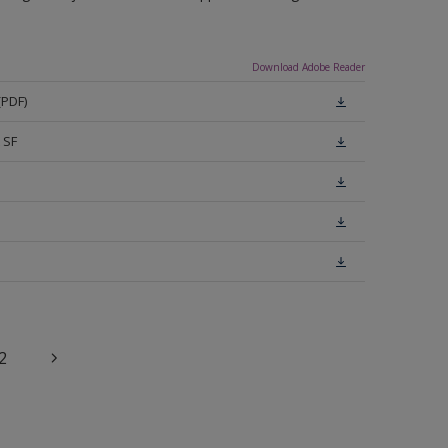
Download Adobe Reader
(PDF)
 SF
2