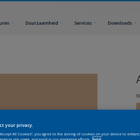
euren
Duurzaamheid
Services
Downloads
B
ct your privacy.
 “Accept All Cookies”, you agree to the storing of cookies on your device to enhanc
analyze site usage, and assist in our marketing efforts.
Info