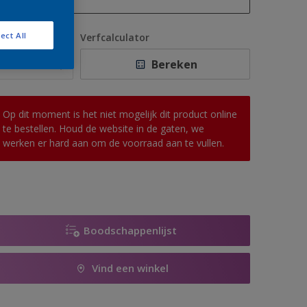
1 L
ect All
antal
Verfcalculator
2,5 L
Bereken
5 L
10 L
Op dit moment is het niet mogelijk dit product online
te bestellen. Houd de website in de gaten, we
werken er hard aan om de voorraad aan te vullen.
Boodschappenlijst
Vind een winkel