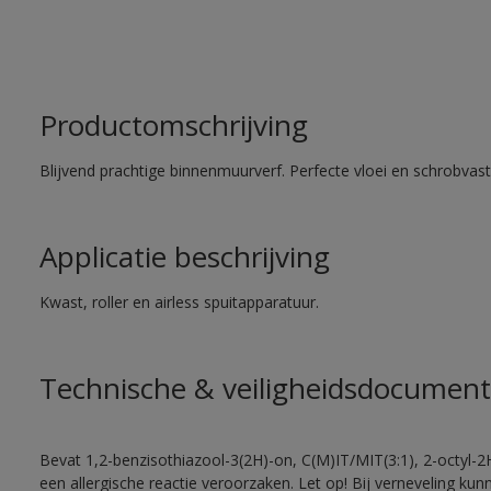
Productomschrijving
Blijvend prachtige binnenmuurverf. Perfecte vloei en schrobvas
Applicatie beschrijving
Kwast, roller en airless spuitapparatuur.
Technische & veiligheidsdocument
Bevat 1,2-benzisothiazool-3(2H)-on, C(M)IT/MIT(3:1), 2-octyl-2
een allergische reactie veroorzaken. Let op! Bij verneveling ku