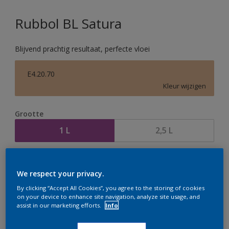
Rubbol BL Satura
Blijvend prachtig resultaat, perfecte vloei
E4.20.70
Kleur wijzigen
Grootte
1 L
2,5 L
Aantal
Verfcalculator
We respect your privacy.
Bereken
By clicking “Accept All Cookies”, you agree to the storing of cookies
on your device to enhance site navigation, analyze site usage, and
assist in our marketing efforts.
Info
Op dit moment is het niet mogelijk dit product online
te bestellen. Houd de website in de gaten, we werken