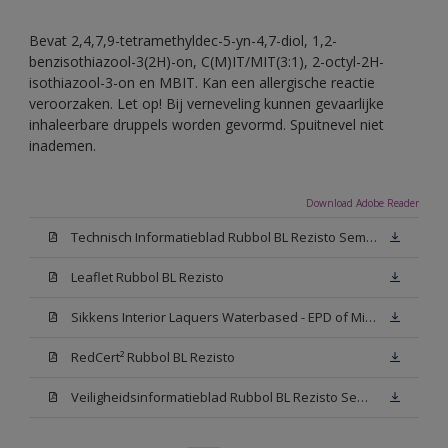
Bevat 2,4,7,9-tetramethyldec-5-yn-4,7-diol, 1,2-
benzisothiazool-3(2H)-on, C(M)IT/MIT(3:1), 2-octyl-2H-
isothiazool-3-on en MBIT. Kan een allergische reactie
veroorzaken. Let op! Bij verneveling kunnen gevaarlijke
inhaleerbare druppels worden gevormd. Spuitnevel niet
inademen.
Download Adobe Reader
Technisch Informatieblad Rubbol BL Rezisto Semi-Gloss (New Livery) (PDF)
Leaflet Rubbol BL Rezisto
Sikkens Interior Laquers Waterbased - EPD of Milieuproductverklaring
RedCert² Rubbol BL Rezisto
Veiligheidsinformatieblad Rubbol BL Rezisto Semi-Gloss N00 (MSDS)