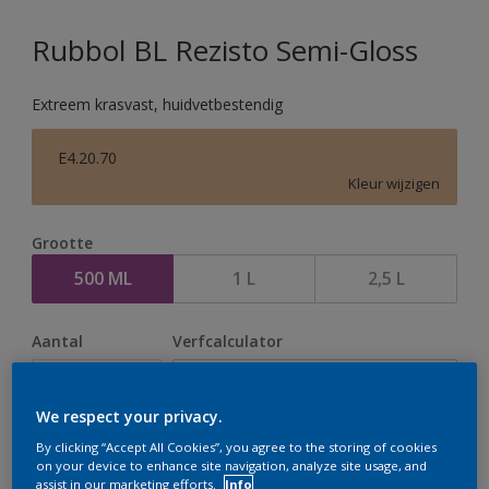
Rubbol BL Rezisto Semi-Gloss
Extreem krasvast, huidvetbestendig
E4.20.70
Kleur wijzigen
Grootte
500 ML
1 L
2,5 L
Aantal
Verfcalculator
Bereken
We respect your privacy.
By clicking “Accept All Cookies”, you agree to the storing of cookies
Op dit moment is het niet mogelijk dit product online
on your device to enhance site navigation, analyze site usage, and
assist in our marketing efforts.
Info
te bestellen. Houd de website in de gaten, we werken