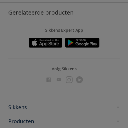
Gerelateerde producten
Sikkens Expert App
Volg Sikkens
Sikkens
Over Sikkens
Producten
AkzoNobel