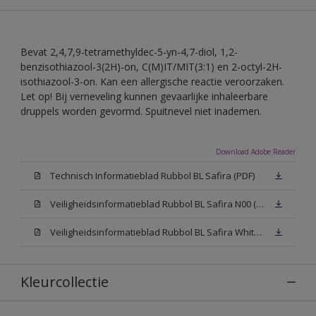
Bevat 2,4,7,9-tetramethyldec-5-yn-4,7-diol, 1,2-
benzisothiazool-3(2H)-on, C(M)IT/MIT(3:1) en 2-octyl-2H-
isothiazool-3-on. Kan een allergische reactie veroorzaken.
Let op! Bij verneveling kunnen gevaarlijke inhaleerbare
druppels worden gevormd. Spuitnevel niet inademen.
Download Adobe Reader
Technisch Informatieblad Rubbol BL Safira (PDF)
Veiligheidsinformatieblad Rubbol BL Safira N00 (MSDS)
Veiligheidsinformatieblad Rubbol BL Safira White W05 (MSDS)
Kleurcollectie