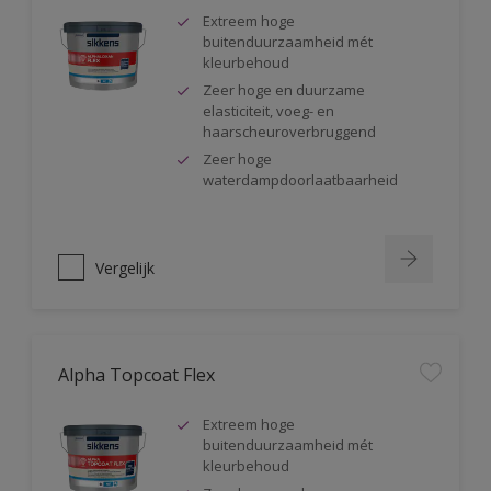
Extreem hoge
buitenduurzaamheid mét
kleurbehoud
Zeer hoge en duurzame
elasticiteit, voeg- en
haarscheuroverbruggend
Zeer hoge
waterdampdoorlaatbaarheid
Vergelijk
Alpha Topcoat Flex
Extreem hoge
buitenduurzaamheid mét
kleurbehoud