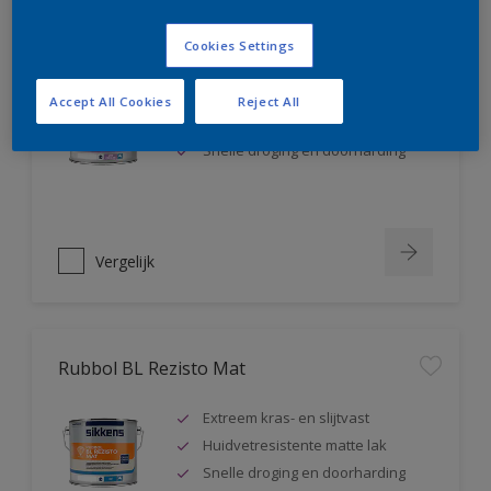
Rubbol BL Rezisto Satin
Cookies Settings
Extreem kras- en slijtvast
Accept All Cookies
Reject All
Huidvetresistente zijdeglanslak
Snelle droging en doorharding
Vergelijk
Rubbol BL Rezisto Mat
Extreem kras- en slijtvast
Huidvetresistente matte lak
Snelle droging en doorharding