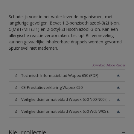
Schadelijk voor in het water levende organismen, met
langdurige gevolgen. Bevat 1,2-benzisothiazool-3(2H)-on,
C(M)IT/MIT(3:1) en 2-octyl-2H-isothiazool-3-on. Kan een
allergische reactie veroorzaken. Let op! Bij verneveling
kunnen gevaarlijke inhaleerbare druppels worden gevormd.
Spuitnevel niet inademen.
Download Adobe Reader
Technisch Informatieblad Wapex 650 (PDF)
CE-Prestatieverklaring Wapex 650
Veiligheidsinformatieblad Wapex 650 N00 N00 (MSDS)
Veiligheidsinformatieblad Wapex 650 W05 W05 (MSDS)
Kleurcollectie