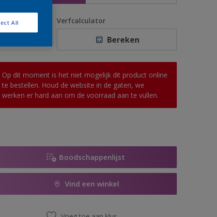
antal
Verfcalculator
ect All
Bereken
Op dit moment is het niet mogelijk dit product online
te bestellen. Houd de website in de gaten, we
werken er hard aan om de voorraad aan te vullen.
Boodschappenlijst
Vind een winkel
Voeg toe aan klus