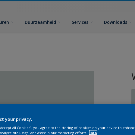
euren
Duurzaamheid
Services
Downloads
ct your privacy.
G
 “Accept All Cookies”, you agree to the storing of cookies on your device to enhanc
analyze site usage, and assist in our marketing efforts.
Info