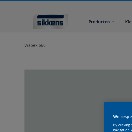
Producten
Kl
Wapex 660
We respe
By clicking
navigation, 