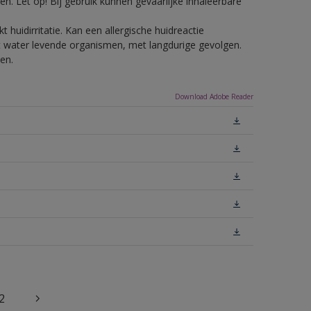
n. Let op! Bij gebruik kunnen gevaarlijke inhaleerbare
 huidirritatie. Kan een allergische huidreactie
het water levende organismen, met langdurige gevolgen.
en.
Download Adobe Reader
2