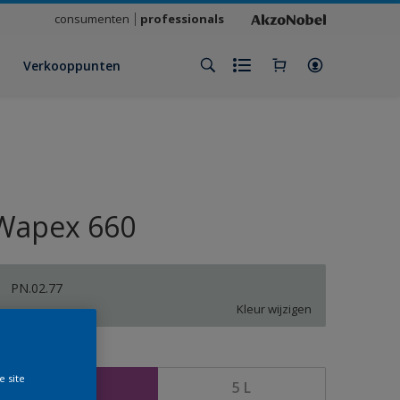
consumenten
professionals
Verkooppunten
Wapex 660
PN.02.77
Kleur wijzigen
rootte
e site
1 L
5 L