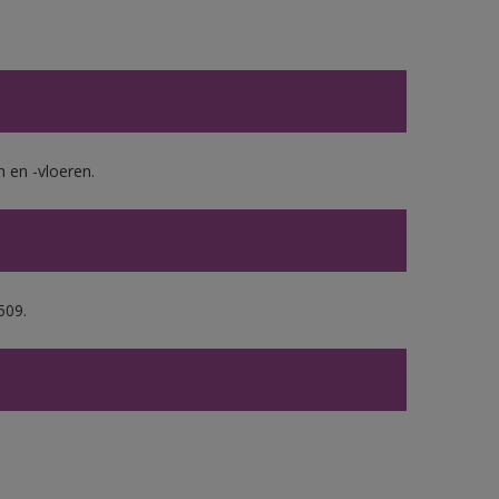
en -vloeren.
509.