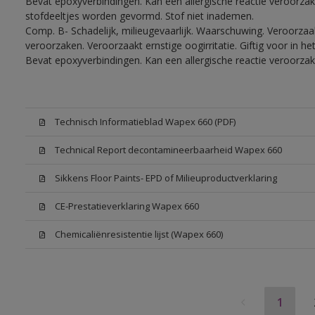
Bevat epoxyverbindingen. Kan een allergische reactie veroorzake
stofdeeltjes worden gevormd. Stof niet inademen.
Comp. B- Schadelijk, milieugevaarlijk. Waarschuwing. Veroorzaakt
veroorzaken. Veroorzaakt ernstige oogirritatie. Giftig voor in 
Bevat epoxyverbindingen. Kan een allergische reactie veroorzak
Technisch Informatieblad Wapex 660 (PDF)
Technical Report decontamineerbaarheid Wapex 660
Sikkens Floor Paints- EPD of Milieuproductverklaring
CE-Prestatieverklaring Wapex 660
Chemicaliënresistentie lijst (Wapex 660)
1