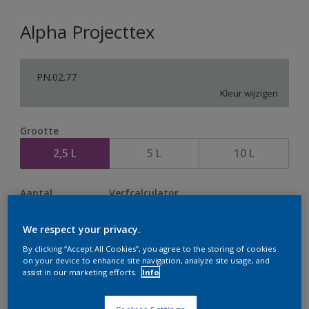
Alpha Projecttex
PN.02.77
Kleur wijzigen
Grootte
2,5 L
5 L
10 L
Aantal
Verfcalculator
Bereken
We respect your privacy.
By clicking “Accept All Cookies”, you agree to the storing of cookies
on your device to enhance site navigation, analyze site usage, and
Op dit moment is het niet mogelijk dit product online
assist in our marketing efforts.
Info
te bestellen. Houd de website in de gaten, we werken
er hard aan om de voorraad aan te vullen.