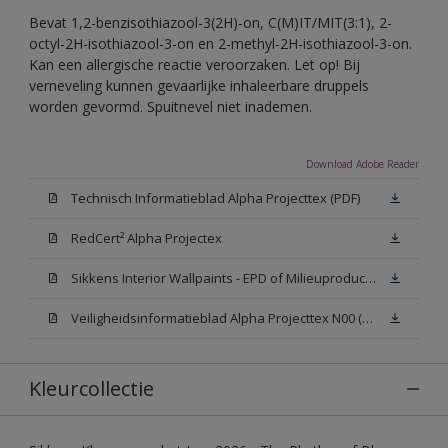
Bevat 1,2-benzisothiazool-3(2H)-on, C(M)IT/MIT(3:1), 2-
octyl-2H-isothiazool-3-on en 2-methyl-2H-isothiazool-3-on.
Kan een allergische reactie veroorzaken. Let op! Bij
verneveling kunnen gevaarlijke inhaleerbare druppels
worden gevormd. Spuitnevel niet inademen.
Download Adobe Reader
Technisch Informatieblad Alpha Projecttex (PDF)
RedCert² Alpha Projectex
Sikkens Interior Wallpaints - EPD of Milieuproductverklaring
Veiligheidsinformatieblad Alpha Projecttex N00 (MSDS)
Kleurcollectie