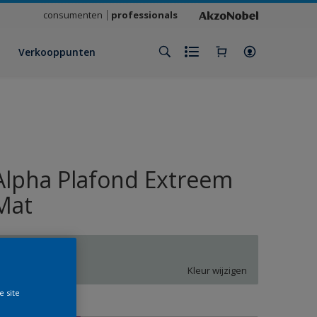
consumenten
professionals
Verkooppunten
Alpha Plafond Extreem
Mat
PN.02.77
Kleur wijzigen
e site
rootte