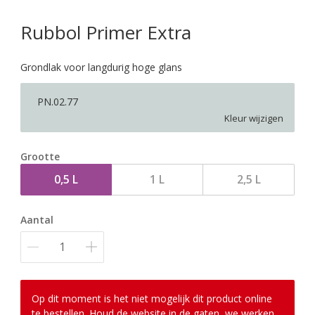
Rubbol Primer Extra
Grondlak voor langdurig hoge glans
PN.02.77
Kleur wijzigen
Grootte
0,5 L
1 L
2,5 L
Aantal
Op dit moment is het niet mogelijk dit product online
te bestellen. Houd de website in de gaten, we werken