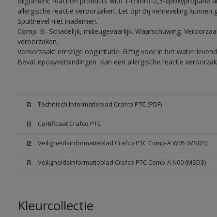
oligomeric reaction products with 1-chloro-2,3-epoxypropane a
allergische reactie veroorzaken. Let op! Bij verneveling kunnen
Spuitnevel niet inademen.
Comp. B- Schadelijk, milieugevaarlijk. Waarschuwing. Veroorzaakt
veroorzaken.
Veroorzaakt ernstige oogirritatie. Giftig voor in het water lev
Bevat epoxyverbindingen. Kan een allergische reactie veroorzak
Technisch Informatieblad Crafco PTC (PDF)
Certificaat Crafco PTC
Veiligheidsinformatieblad Crafco PTC Comp-A W05 (MSDS)
Veiligheidsinformatieblad Crafco PTC Comp-A N00 (MSDS)
Kleurcollectie