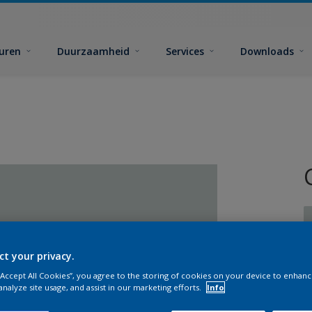
euren
Duurzaamheid
Services
Downloads
ct your privacy.
 “Accept All Cookies”, you agree to the storing of cookies on your device to enhanc
G
analyze site usage, and assist in our marketing efforts.
Info