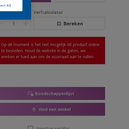
ect All
antal
Verfcalculator
Bereken
Op dit moment is het niet mogelijk dit product online
te bestellen. Houd de website in de gaten, we
werken er hard aan om de voorraad aan te vullen.
Boodschappenlijst
Vind een winkel
Voeg toe aan klus