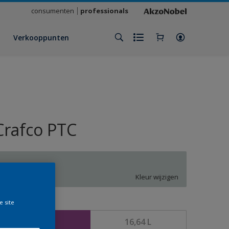
consumenten
professionals
Verkooppunten
Crafco PTC
PN.02.77
Kleur wijzigen
e site
rootte
4,16 L
16,64 L