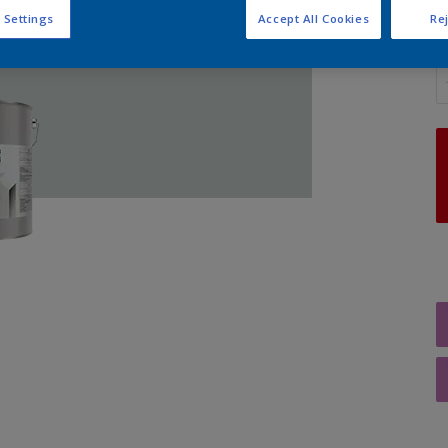
 Settings
Accept All Cookies
Rej
A