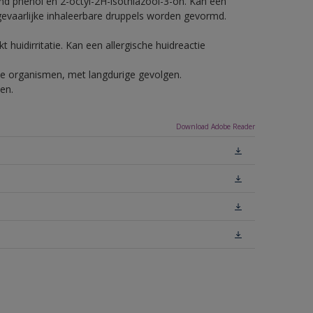
nd phenol en 2-octyl-2H-isothiazool-3-on. Kan een
 gevaarlijke inhaleerbare druppels worden gevormd.
 huidirritatie. Kan een allergische huidreactie
ende organismen, met langdurige gevolgen.
en.
Download Adobe Reader