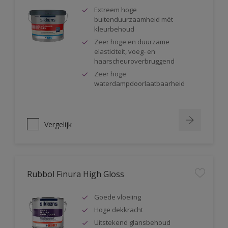
Extreem hoge
buitenduurzaamheid mét
kleurbehoud
Zeer hoge en duurzame
elasticiteit, voeg- en
haarscheuroverbruggend
Zeer hoge
waterdampdoorlaatbaarheid
Vergelijk
Rubbol Finura High Gloss
Goede vloeiing
Hoge dekkracht
Uitstekend glansbehoud