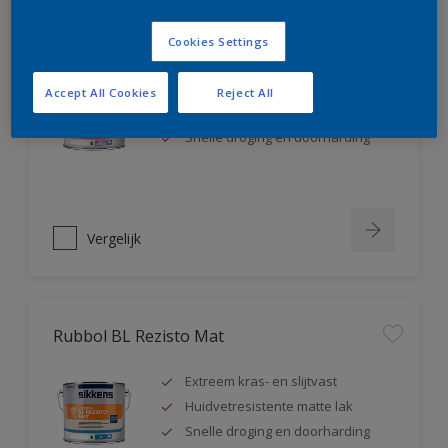
Rubbol BL Rezisto Satin
Cookies Settings
Extreem kras- en slijtvast
Accept All Cookies
Reject All
Huidvetresistente zijdeglanslak
Snelle droging en doorharding
Vergelijk
Rubbol BL Rezisto Mat
Extreem kras- en slijtvast
Huidvetresistente matte lak
Snelle droging en doorharding