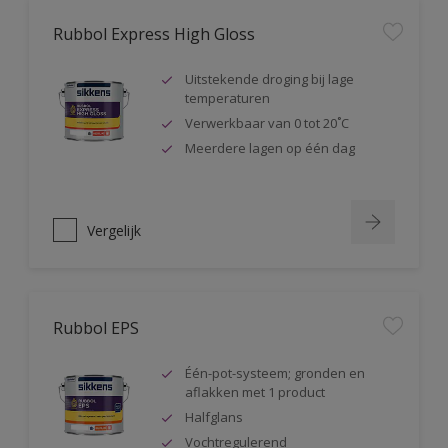
Rubbol Express High Gloss
Uitstekende droging bij lage
temperaturen
Verwerkbaar van 0 tot 20˚C
Meerdere lagen op één dag
Vergelijk
Rubbol EPS
Één-pot-systeem; gronden en
aflakken met 1 product
Halfglans
Vochtregulerend