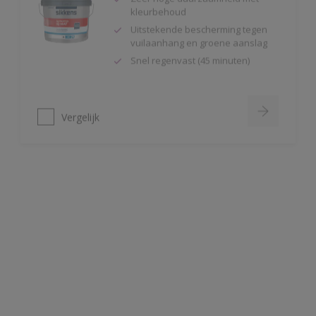
Uitstekende bescherming tegen
vuilaanhang en groene aanslag
Snel regenvast (45 minuten)
Vergelijk
Alphatex 4SO Mat
Toepasbaar vanaf 2°C en 90 R.V.
Snel regenvast (na 20 minuten bij
20ºC)
Uitstekende bescherming
Vergelijk