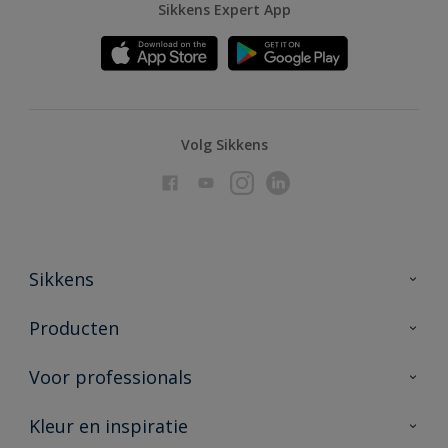
Sikkens Expert App
Volg Sikkens
Sikkens
Over Sikkens
Producten
AkzoNobel
Producten voor binnen
Voor professionals
Duurzaamheid
Producten voor buiten
Veelgestelde vragen
Advies & service
Kleur en inspiratie
Vind je verkooppunt
Contact
Sikkens academy