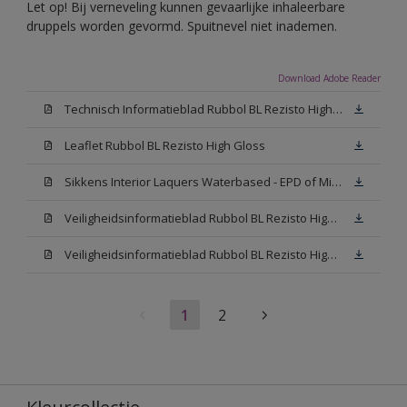
Let op! Bij verneveling kunnen gevaarlijke inhaleerbare
druppels worden gevormd. Spuitnevel niet inademen.
Download Adobe Reader
Technisch Informatieblad Rubbol BL Rezisto High Gloss (New Livery) (PDF)
Leaflet Rubbol BL Rezisto High Gloss
Sikkens Interior Laquers Waterbased - EPD of Milieuproductverklaring
Veiligheidsinformatieblad Rubbol BL Rezisto High Gloss N00 (MSDS)
Veiligheidsinformatieblad Rubbol BL Rezisto High Gloss White (MSDS)
1
2