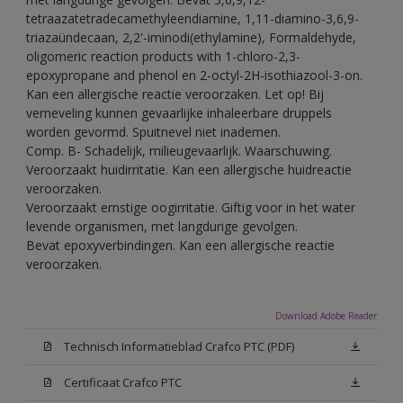
tetraazatetradecamethyleendiamine, 1,11-diamino-3,6,9-
triazaündecaan, 2,2'-iminodi(ethylamine), Formaldehyde,
oligomeric reaction products with 1-chloro-2,3-
epoxypropane and phenol en 2-octyl-2H-isothiazool-3-on.
Kan een allergische reactie veroorzaken. Let op! Bij
verneveling kunnen gevaarlijke inhaleerbare druppels
worden gevormd. Spuitnevel niet inademen.
Comp. B- Schadelijk, milieugevaarlijk. Waarschuwing.
Veroorzaakt huidirritatie. Kan een allergische huidreactie
veroorzaken.
Veroorzaakt ernstige oogirritatie. Giftig voor in het water
levende organismen, met langdurige gevolgen.
Bevat epoxyverbindingen. Kan een allergische reactie
veroorzaken.
Download Adobe Reader
Technisch Informatieblad Crafco PTC (PDF)
Certificaat Crafco PTC