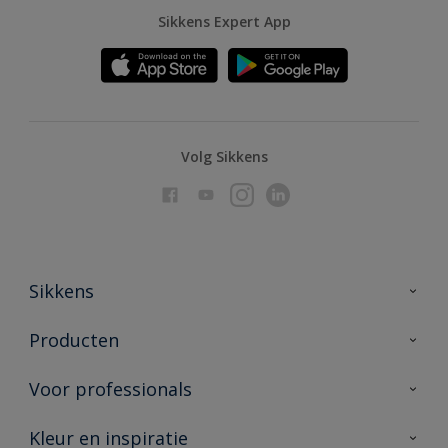
Sikkens Expert App
Volg Sikkens
Sikkens
Over Sikkens
Producten
AkzoNobel
Producten voor binnen
Voor professionals
Duurzaamheid
Producten voor buiten
Veelgestelde vragen
Advies & service
Kleur en inspiratie
Vind je verkooppunt