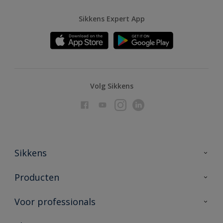
Sikkens Expert App
Volg Sikkens
Sikkens
Over Sikkens
Producten
AkzoNobel
Producten voor binnen
Voor professionals
Duurzaamheid
Producten voor buiten
Veelgestelde vragen
Advies & service