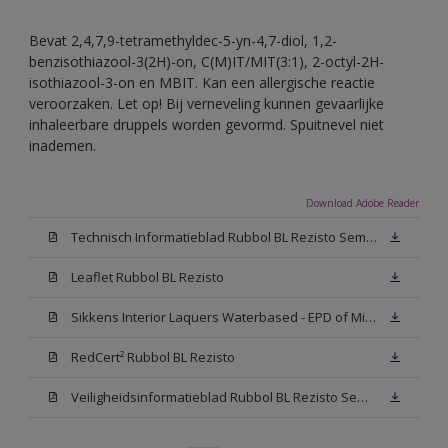
Bevat 2,4,7,9-tetramethyldec-5-yn-4,7-diol, 1,2-
benzisothiazool-3(2H)-on, C(M)IT/MIT(3:1), 2-octyl-2H-
isothiazool-3-on en MBIT. Kan een allergische reactie
veroorzaken. Let op! Bij verneveling kunnen gevaarlijke
inhaleerbare druppels worden gevormd. Spuitnevel niet
inademen.
Download Adobe Reader
Technisch Informatieblad Rubbol BL Rezisto Semi-Gloss (New Livery) (PDF)
Leaflet Rubbol BL Rezisto
Sikkens Interior Laquers Waterbased - EPD of Milieuproductverklaring
RedCert² Rubbol BL Rezisto
Veiligheidsinformatieblad Rubbol BL Rezisto Semi-Gloss N00 (MSDS)