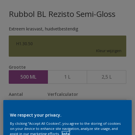
Rubbol BL Rezisto Semi-Gloss
Extreem krasvast, huidvetbestendig
H1.30.50
Kleur wijzigen
Grootte
500 ML
1 L
2,5 L
Aantal
Verfcalculator
Bereken
We respect your privacy.
By clicking “Accept All Cookies”, you agree to the storing of cookies
Op dit moment is het niet mogelijk dit product online
on your device to enhance site navigation, analyze site usage, and
assist in our marketing efforts.
Info
te bestellen. Houd de website in de gaten, we werken