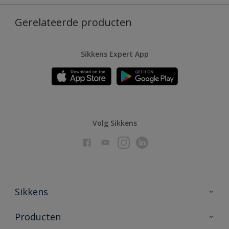
Gerelateerde producten
Sikkens Expert App
Volg Sikkens
Sikkens
Over Sikkens
Producten
AkzoNobel