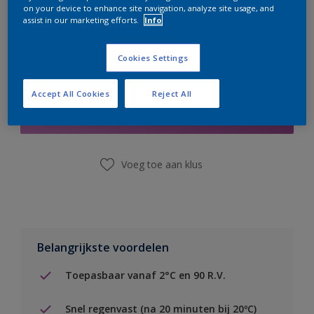
on your device to enhance site navigation, analyze site usage, and
assist in our marketing efforts.
Info
Cookies Settings
Boodschappenlijst
Accept All Cookies
Reject All
Vind een winkel
Voeg toe aan klus
Belangrijkste voordelen
Toepasbaar vanaf 2°C en 90 R.V.
Snel regenvast (na 20 minuten bij 20ºC)