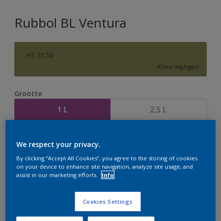
Rubbol BL Ventura
H1.30.50
Kleur wijzigen
Grootte
1 L
2,5 L
Aantal
Verfcalculator
We respect your privacy.
Bereken
By clicking “Accept All Cookies”, you agree to the storing of cookies
on your device to enhance site navigation, analyze site usage, and
assist in our marketing efforts.
Info
Op dit moment is het niet mogelijk dit product online
Cookies Settings
te bestellen. Houd de website in de gaten, we werken
er hard aan om de voorraad aan te vullen.