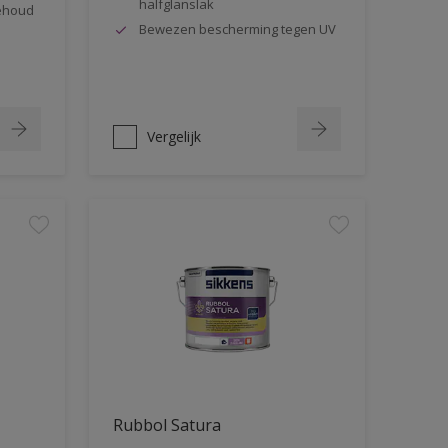
halfglanslak
behoud
Bewezen bescherming tegen UV
Vergelijk
Rubbol Satura