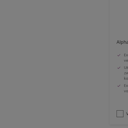
Vloer
Voorbehandeling
Gemakkelijk verwerkbaar
Elastisch
Alpha
Huidvetbestendig
Ex
1 pot systeem
ve
Impregneren
Ui
zw
ko
Ex
vo
V