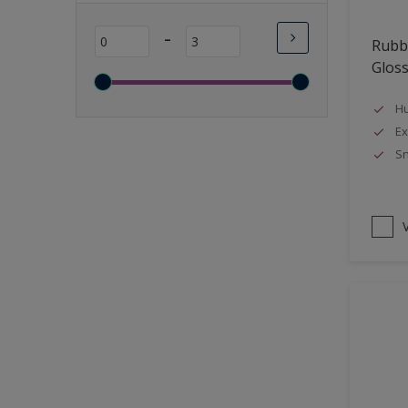
Lange open tijd
-
Rubbo
Wasbaar
Glos
Sneldrogend
Geschikt voor vochtige
Hu
ruimten
Ex
Sn
Transparant
Bacteriebestendig
Beter reinigbaar
V
Damp-open
Winterkwaliteit
Isolerend
Langdurig hoge glans
Metallic
nageisoleerde gevels