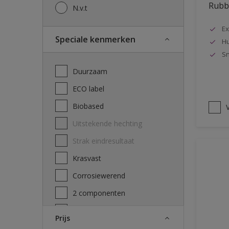
Rubbo
N.v.t
Ex
Speciale kenmerken
Hu
Sn
Duurzaam
ECO label
Biobased
V
Uitstekende hechting
Strak eindresultaat
Krasvast
Corrosiewerend
2 componenten
Decontamineerbaarheid
Prijs
attest