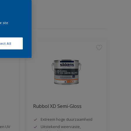
e site
ect All
Rubbol XD Semi-Gloss
Extreem hoge duurzaamheid
en UV
Uitstekend weervaste,