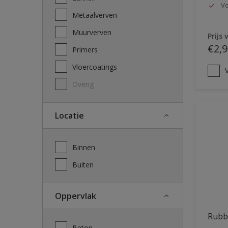
Vo
Metaalverven
Muurverven
Prijs 
€2,9
Primers
Vloercoatings
V
Overig
Locatie
Binnen
Buiten
Oppervlak
Rubb
Beton