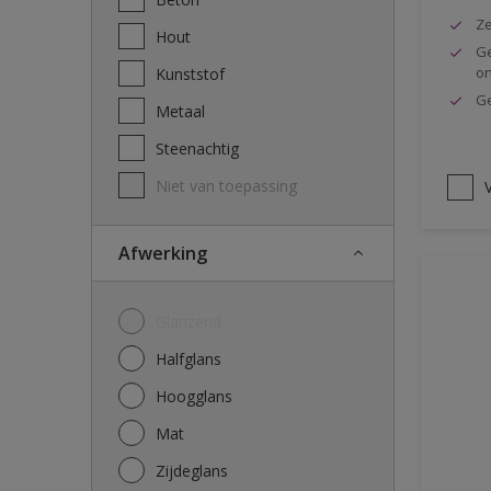
Ze
Hout
Ge
o
Kunststof
Ge
Metaal
Steenachtig
Niet van toepassing
V
Afwerking
Glanzend
Halfglans
Hoogglans
Mat
Zijdeglans