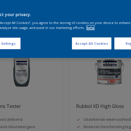
ct your privacy.
aten voor jou
 “Accept All Cookies”, you agree to the storing of cookies on your device to enhanc
analyze site usage, and assist in our marketing efforts.
Info
 Settings
Accept All Cookies
Rej
ns Tester
Rubbol XD High Gloss
oed dekkend
Uitstekende weervastheid
acte kleurweergave
Bewezen bescherming teg