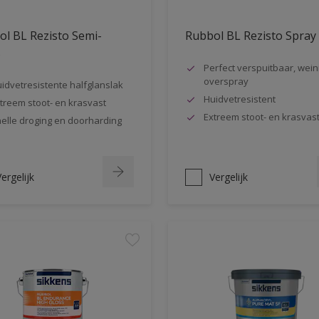
l BL Rezisto Semi-
Rubbol BL Rezisto Spray
s
Perfect verspuitbaar, wein
overspray
idvetresistente halfglanslak
Huidvetresistent
treem stoot- en krasvast
Extreem stoot- en krasvas
elle droging en doorharding
ergelijk
Vergelijk