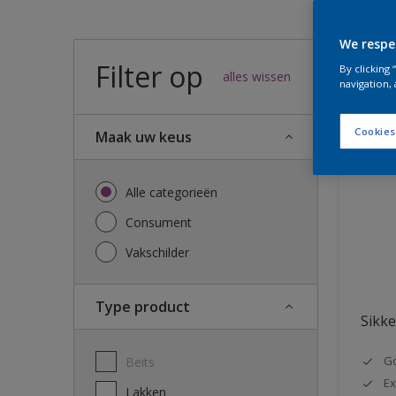
We respe
Filter op
47
result
By clicking
alles wissen
navigation, 
Cookies
Maak uw keus
Alle categorieën
Consument
Vakschilder
Type product
Sikke
G
Beits
Ex
Lakken