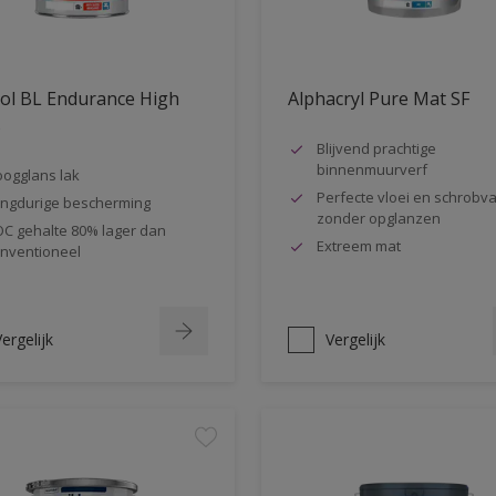
ol BL Endurance High
Alphacryl Pure Mat SF
s
Blijvend prachtige
binnenmuurverf
ogglans lak
Perfecte vloei en schrobva
ngdurige bescherming
zonder opglanzen
C gehalte 80% lager dan
Extreem mat
nventioneel
ergelijk
Vergelijk