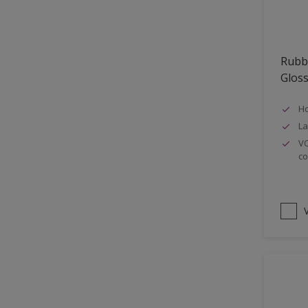
Oplosmiddelvrij
Onderzijde galerijen
Rubb
Huidvet resistent
Glos
Schrobklasse 2
Ho
PU gemodificeerd
La
Hoog rendement
VO
co
Speciale spuitkwaliteit
Chemicalienbestendigheid
Structuur
V
4SO
Carbonatatieremmend
Extreem buitenduurzaam
Schrobklasse 1