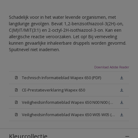
Schadelijk voor in het water levende organismen, met
langdurige gevolgen. Bevat 1,2-benzisothiazool-3(2H)-on,
C(M)IT/MIT(3:1) en 2-octyl-2H-isothiazool-3-on. Kan een
allergische reactie veroorzaken. Let op! Bij verneveling
kunnen gevaarlijke inhaleerbare druppels worden gevormd.
Spuitnevel niet inademen.
Download Adobe Reader
Technisch Informatieblad Wapex 650 (PDF)
CE-Prestatieverklaring Wapex 650
Veiligheidsinformatieblad Wapex 650 N00 N00 (MSDS)
Veiligheidsinformatieblad Wapex 650 W05 W05 (MSDS)
Kleurcollectie