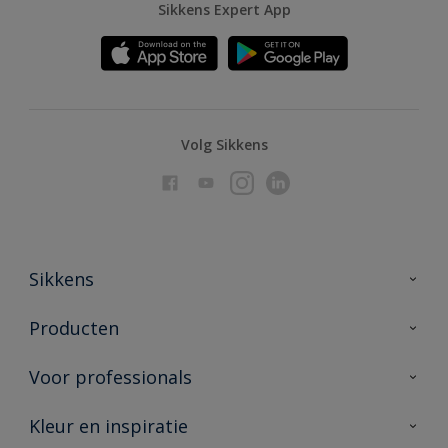
Sikkens Expert App
Volg Sikkens
Sikkens
Over Sikkens
Producten
AkzoNobel
Producten voor binnen
Voor professionals
Duurzaamheid
Producten voor buiten
Veelgestelde vragen
Advies & service
Kleur en inspiratie
Vind je verkooppunt
Contact
Sikkens academy