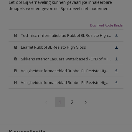
Let op! Bij verneveling kunnen gevaarlijke inhaleerbare
druppels worden gevormd. Spuitnevel niet inademen.
Download Adobe Reader
Technisch Informatieblad Rubbol BL Rezisto High Gloss (New Livery) (PDF)
Leaflet Rubbol BL Rezisto High Gloss
Sikkens Interior Laquers Waterbased - EPD of Milieuproductverklaring
Veiligheidsinformatieblad Rubbol BL Rezisto High Gloss N00 (MSDS)
Veiligheidsinformatieblad Rubbol BL Rezisto High Gloss White (MSDS)
1
2